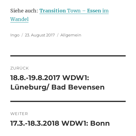
Siehe auch:
Transition
Town –
Essen
im
Wandel
Autor
Veröffentlicht
Kategorien
Ingo
23. August 2017
Allgemein
am
Beitragsnavigation
ZURÜCK
18.8.-19.8.2017 WDW1:
Vorheriger
Beitrag:
Lüneburg/ Bad Bevensen
WEITER
17.3.-18.3.2018 WDW1: Bonn
Nächster
Beitrag: